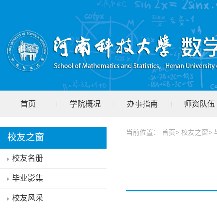
首页
学院概况
办事指南
师资队伍
|
|
|
学院教学
学院科研
本科生培养
研究生培
|
|
|
当前位置： 首页> 校友之窗> 
校友之窗
校友名册
毕业影集
校友风采